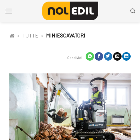
Salta
ai
contenuti
>
TUTTE
>
MINIESCAVATORI
Condividi