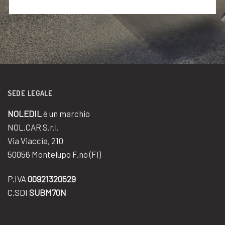
SEDE LEGALE
NOLEDIL
è un marchio
NOL.CAR S.r.l.
Via Viaccia, 210
50056 Montelupo F.no (FI)
P.IVA
00921320529
C.SDI
SUBM70N