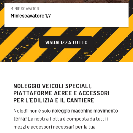
NIESCAVATORI
FU
niescavatore 1,7
Re
VISUALIZZA TUTTO
NOLEGGIO VEICOLI SPECIALI,
PIATTAFORME AEREE E ACCESSORI
PER L’EDILIZIA E IL CANTIERE
Noledil non è solo
noleggio macchine movimento
terra!
La nostra flotta è composta da tutti i
mezzi e accessori necessari per la tua