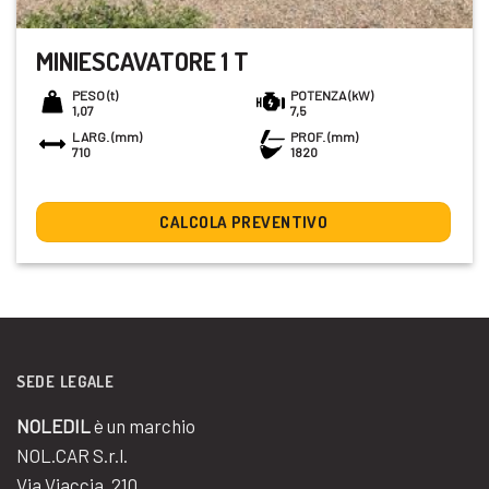
MINIESCAVATORE 1 T
PESO (t)
POTENZA (kW)
1,07
7,5
LARG. (mm)
PROF. (mm)
710
1820
CALCOLA PREVENTIVO
SEDE LEGALE
NOLEDIL
è un marchio
NOL.CAR S.r.l.
Via Viaccia, 210