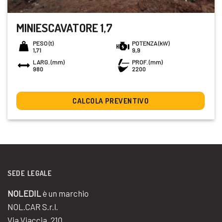
MINIESCAVATORE 1,7
PESO (t)
POTENZA (kW)
1,71
9,9
LARG. (mm)
PROF. (mm)
980
2200
CALCOLA PREVENTIVO
SEDE LEGALE
NOLEDIL
è un marchio
NOL.CAR S.r.l.
Via Viaccia, 210